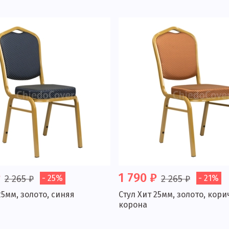
₽
1 790 ₽
2 265 ₽
- 25%
2 265 ₽
- 21%
25мм, золото, синяя
Стул Хит 25мм, золото, кор
корона