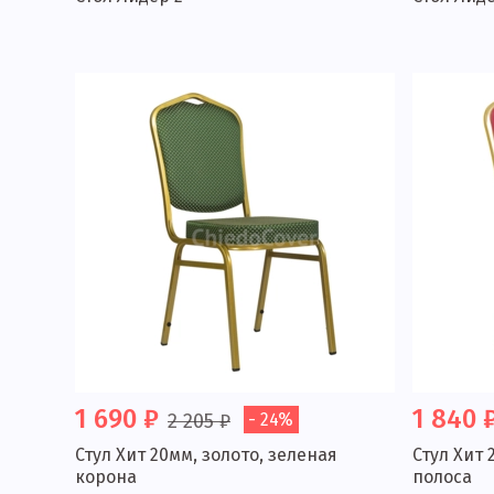
1 690 ₽
1 840 
2 205 ₽
- 24%
Стул Хит 20мм, золото, зеленая
Стул Хит 
корона
полоса