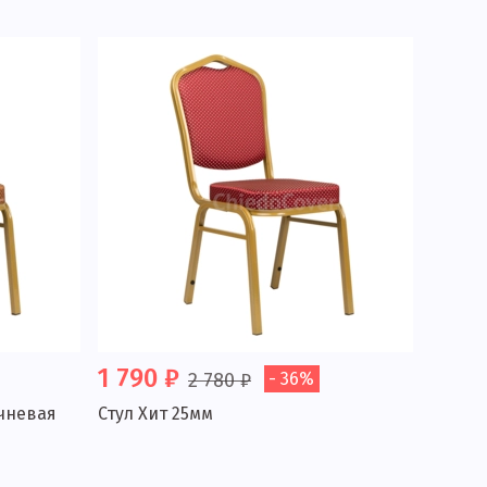
1 790 ₽
2 780 ₽
- 36%
ичневая
Стул Хит 25мм