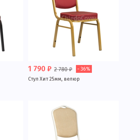
1 790 ₽
2 780 ₽
- 36%
Стул Хит 25мм, велюр