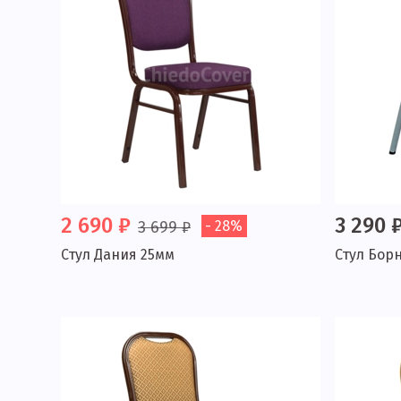
2 690 ₽
3 290 
3 699 ₽
- 28%
Стул Дания 25мм
Стул Бор