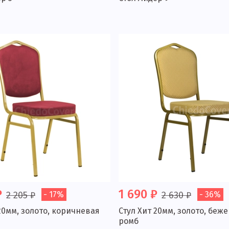
₽
1 690 ₽
2 205 ₽
- 17%
2 630 ₽
- 36%
20мм, золото, коричневая
Стул Хит 20мм, золото, беж
ромб