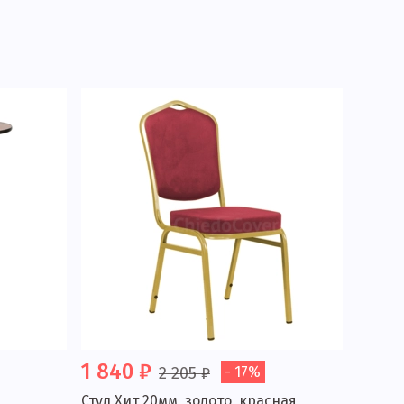
1 840 ₽
2 205 ₽
- 17%
Стул Хит 20мм, золото, красная