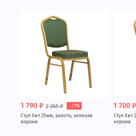
1 790 ₽
1 700 
2 265 ₽
- 21%
Стул Хит 25мм, золото, зеленая
Стул Хит 
корона
корона