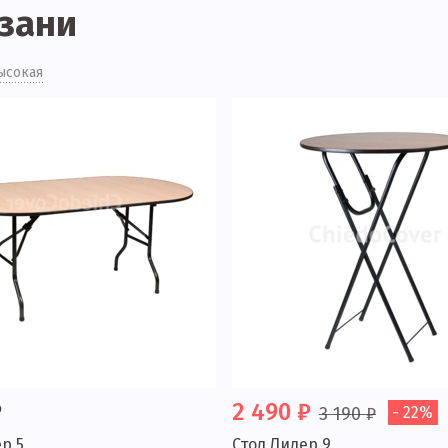
азани
ысокая
₽
2 490 ₽
3 190 ₽
- 22%
р 5
Стол Лидер 9