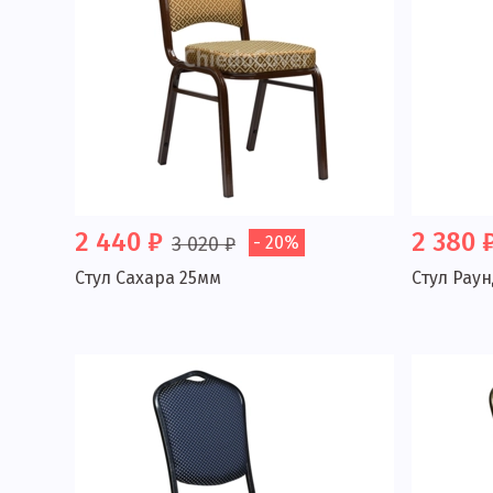
2 440 ₽
2 380 
3 020 ₽
- 20%
Стул Сахара 25мм
Стул Рау