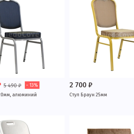
₽
2 700 ₽
5 490 ₽
- 13%
 20мм, алюминий
Стул Браун 25мм