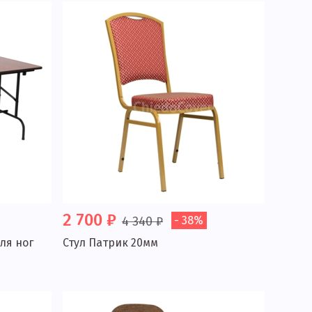
2 700 ₽
4 340 ₽
- 38%
ля ног
Стул Патрик 20мм