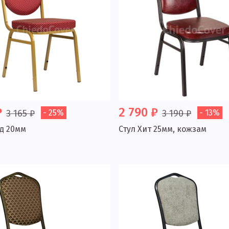
₽
2 790 ₽
3 165 ₽
- 25%
3 190 ₽
- 13%
нд 20мм
Стул Хит 25мм, кожзам