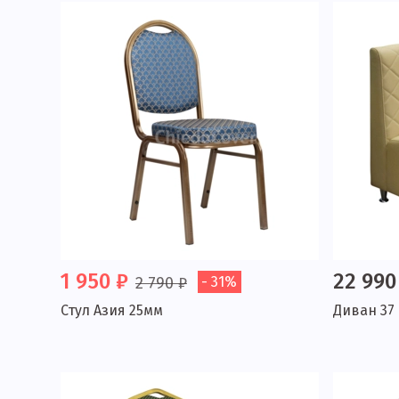
1 950 ₽
22 990
2 790 ₽
- 31%
Стул Азия 25мм
Диван 37