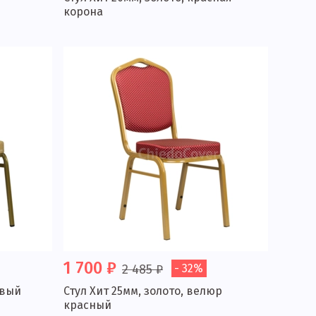
корона
1 700 ₽
2 485 ₽
- 32%
евый
Стул Хит 25мм, золото, велюр
красный