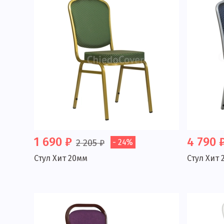
1 690 ₽
4 790 
2 205 ₽
- 24%
Стул Хит 20мм
Стул Хит