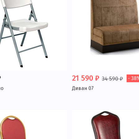
₽
21 590 ₽
34 590 ₽
- 38
но
Диван 07